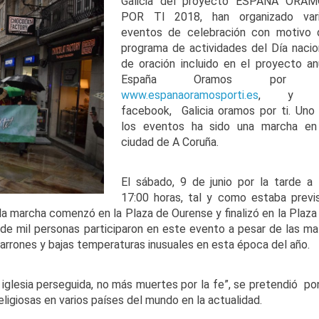
Galicia del proyecto ESPAÑA ORA
POR TI 2018, han organizado var
eventos de celebración con motivo 
programa de actividades del Día nacio
de oración incluido en el proyecto an
España Oramos por t
www.espanaoramosporti.es
, y 
facebook, Galicia oramos por ti. Uno
los eventos ha sido una marcha en
ciudad de A Coruña.
El sábado, 9 de junio por la tarde a 
17:00 horas, tal y como estaba previ
 la marcha comenzó en la Plaza de Ourense y finalizó en la Plaza
 de mil personas participaron en este evento a pesar de las ma
arrones y bajas temperaturas inusuales en esta época del año.
 iglesia perseguida, no más muertes por la fe”, se pretendió po
ligiosas en varios países del mundo en la actualidad.