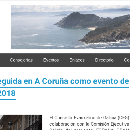
Consejerías
Eventos
Enlaces
Directorio
Co
seguida en A Coruña como evento de
2018
El Consello Evanxélico de Galicia (CEG)
colaboración con la Comisión Ejecutiva