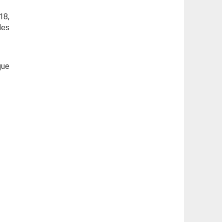
18,
les
que