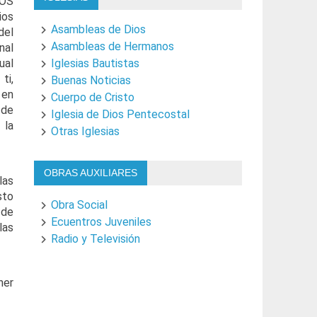
MOS
ios
Asambleas de Dios
del
Asambleas de Hermanos
nal
ual
Iglesias Bautistas
i,
Buenas Noticias
en
Cuerpo de Cristo
 de
Iglesia de Dios Pentecostal
 la
Otras Iglesias
OBRAS AUXILIARES
las
sto
Obra Social
 de
Ecuentros Juveniles
las
Radio y Televisión
ner