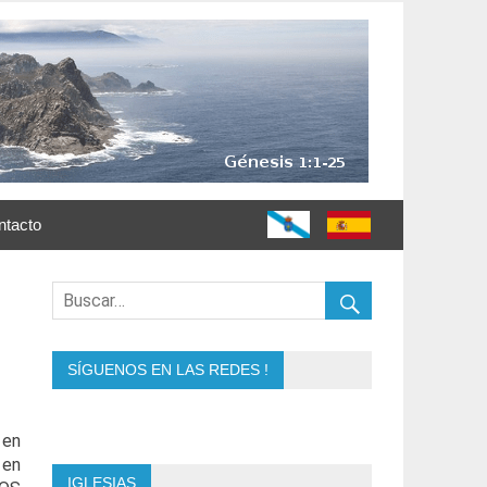
ntacto
SÍGUENOS EN LAS REDES !
 en
 en
IGLESIAS