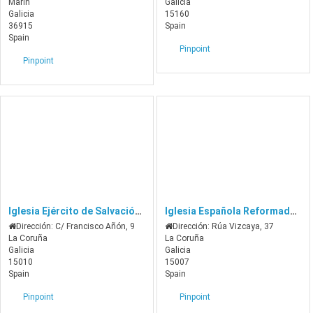
Marín
Galicia
Galicia
15160
36915
Spain
Spain
Pinpoint
Pinpoint
Iglesia Ejército de Salvación – A Coruña
Iglesia Española Reformada Episcopal
Dirección:
C/ Francisco Añón, 9
Dirección:
Rúa Vizcaya, 37
La Coruña
La Coruña
Galicia
Galicia
15010
15007
Spain
Spain
Pinpoint
Pinpoint