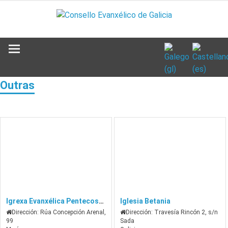
Ir
ao
contenido
Outras
Igrexa Evanxélica Pentecostal de Marín
Iglesia Betania
Dirección:
Rúa Concepción Arenal,
Dirección:
Travesía Rincón 2, s/n
99
Sada