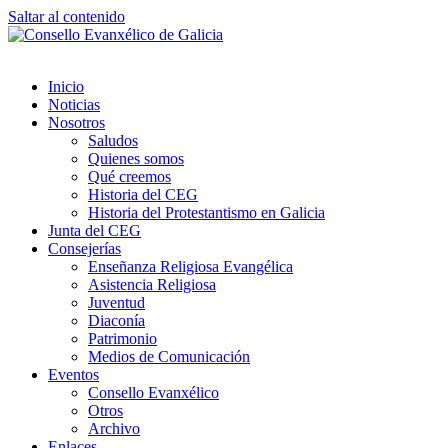
Saltar al contenido
Inicio
Noticias
Nosotros
Saludos
Quienes somos
Qué creemos
Historia del CEG
Historia del Protestantismo en Galicia
Junta del CEG
Consejerías
Enseñanza Religiosa Evangélica
Asistencia Religiosa
Juventud
Diaconía
Patrimonio
Medios de Comunicación
Eventos
Consello Evanxélico
Otros
Archivo
Enlaces