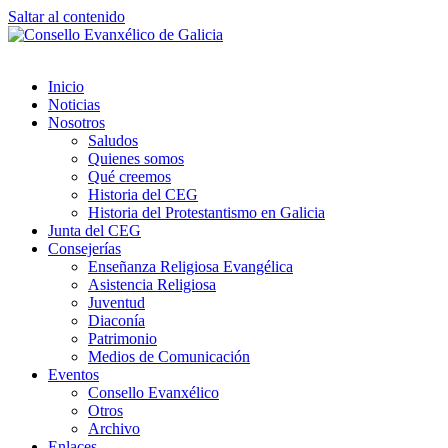
Saltar al contenido
Inicio
Noticias
Nosotros
Saludos
Quienes somos
Qué creemos
Historia del CEG
Historia del Protestantismo en Galicia
Junta del CEG
Consejerías
Enseñanza Religiosa Evangélica
Asistencia Religiosa
Juventud
Diaconía
Patrimonio
Medios de Comunicación
Eventos
Consello Evanxélico
Otros
Archivo
Enlaces