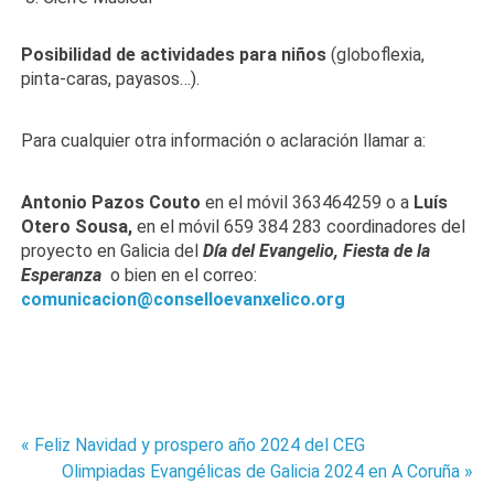
Posibilidad de actividades para niños
(globoflexia,
pinta-caras, payasos…).
Para cualquier otra información o aclaración llamar a:
Antonio Pazos Couto
en el móvil 363464259 o a
Luís
Otero
Sousa,
en el móvil
659 384 283
coordinadores del
proyecto en
Galicia del
Día del Evangelio, Fiesta de la
Esperanza
o bien en el correo:
comunicacion@conselloevanxelico.org
« Feliz Navidad y prospero año 2024 del CEG
Navegación
Olimpiadas Evangélicas de Galicia 2024 en A Coruña »
de