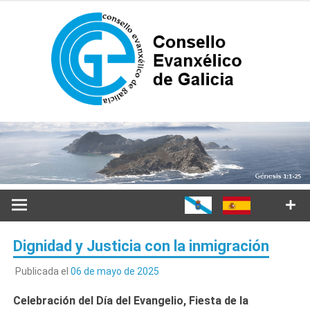
Saltar
al
contenido
Dignidad y Justicia con la inmigración
Publicada el
06 de mayo de 2025
Celebración del Día del Evangelio, Fiesta de la