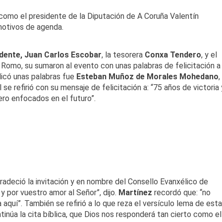
 como el presidente de la Diputación de A Coruña Valentín
motivos de agenda.
dente, Juan Carlos Escobar
, la tesorera
Conxa Tendero
, y el
 Romo, su sumaron al evento con unas palabras de felicitación a
dicó unas palabras fue
Esteban Muñoz de Morales Mohedano
,
se refirió con su mensaje de felicitación a: “75 años de victoria 
ro enfocados en el futuro”.
gradeció la invitación y en nombre del Consello Evanxélico de
io y por vuestro amor al Señor”, dijo.
Martínez
recordó que: “no
a aquí”. También se refirió a lo que reza el versículo lema de esta
inúa la cita bíblica, que Dios nos responderá tan cierto como el