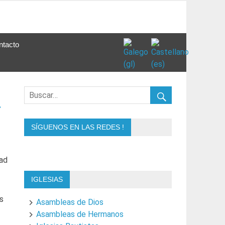
ntacto
s
SÍGUENOS EN LAS REDES !
dad
IGLESIAS
s
Asambleas de Dios
Asambleas de Hermanos