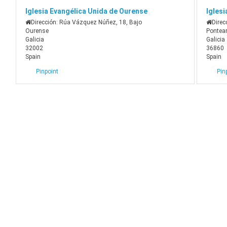
Iglesia Evangélica Unida de Ourense
Igles
Dirección:
Rúa Vázquez Núñez, 18, Bajo
Direc
Ourense
Pontea
Galicia
Galicia
32002
36860
Spain
Spain
Pinpoint
Pin