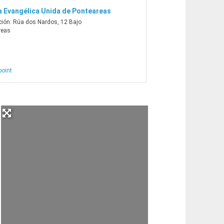
ia Evangélica Unida de Ponteareas
ción:
Rúa dos Nardos, 12 Bajo
reas
point