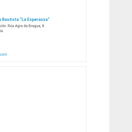
a Bautista “La Esperanza”
ción:
Rúa Agra da Bragua, 8
ña
point