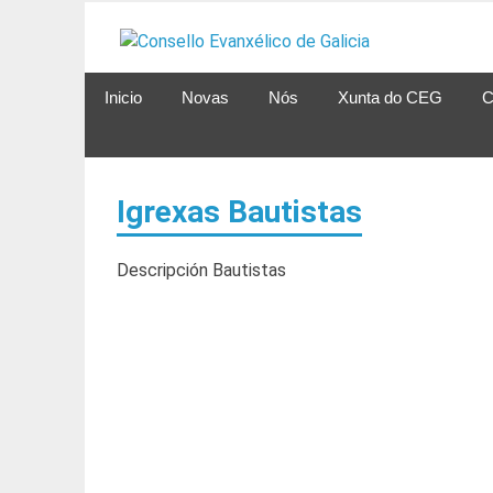
Ir
ao
contenido
Inicio
Novas
Nós
Xunta do CEG
C
Igrexas Bautistas
Descripción Bautistas